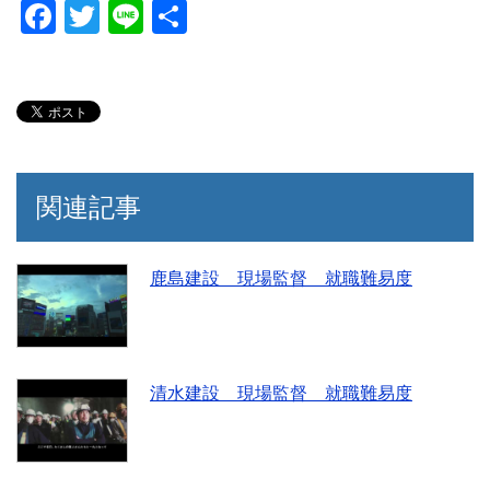
F
T
Li
共
a
wi
n
有
c
tt
e
e
er
b
o
関連記事
o
k
鹿島建設 現場監督 就職難易度
清水建設 現場監督 就職難易度