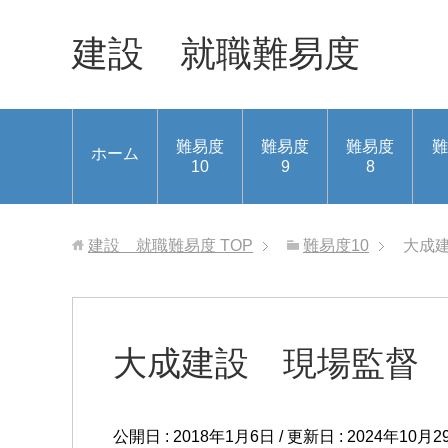
建設 就職難易度
難易度
難易度
難易度
難
ホーム
10
9
8
建設 就職難易度
TOP
難易度10
大成
大成建設 現場監督
公開日 :
2018年1月6日
/ 更新日 :
2024年10月2