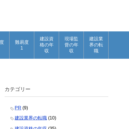
建設資
現場監
建設業
度
難易度
格の年
督の年
界の転
1
収
収
職
カテゴリー
PR
(9)
建設業界の転職
(10)
建設資格の年収
(35)