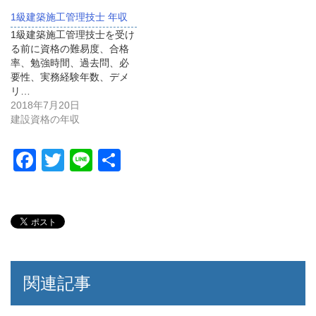
1級建築施工管理技士 年収
1級建築施工管理技士を受け
る前に資格の難易度、合格
率、勉強時間、過去問、必
要性、実務経験年数、デメ
リ…
2018年7月20日
建設資格の年収
F
T
Li
共
a
wi
n
有
c
tt
e
e
er
b
o
関連記事
o