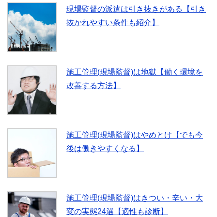
k
現場監督の派遣は引き抜きがある【引き
抜かれやすい条件も紹介】
施工管理(現場監督)は地獄【働く環境を
改善する方法】
施工管理(現場監督)はやめとけ【でも今
後は働きやすくなる】
施工管理(現場監督)はきつい・辛い・大
変の実態24選【適性も診断】