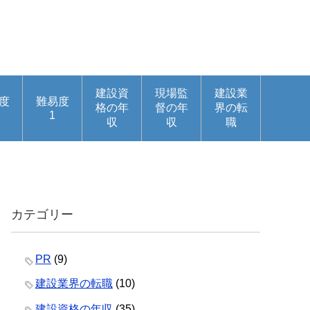
建設資
現場監
建設業
度
難易度
格の年
督の年
界の転
1
収
収
職
カテゴリー
PR
(9)
建設業界の転職
(10)
建設資格の年収
(35)