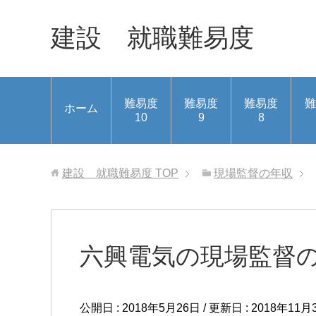
建設 就職難易度
難易度
難易度
難易度
難
ホーム
10
9
8
建設 就職難易度
TOP
現場監督の年収
六興電気の現場監督
公開日 :
2018年5月26日
/ 更新日 :
2018年11月