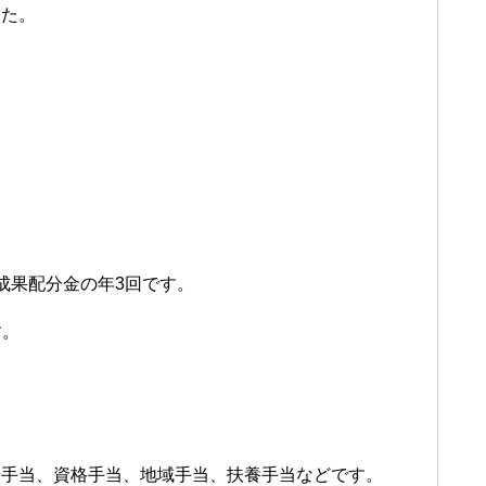
した。
成果配分金の年3回です。
す。
場手当、資格手当、地域手当、扶養手当などです。