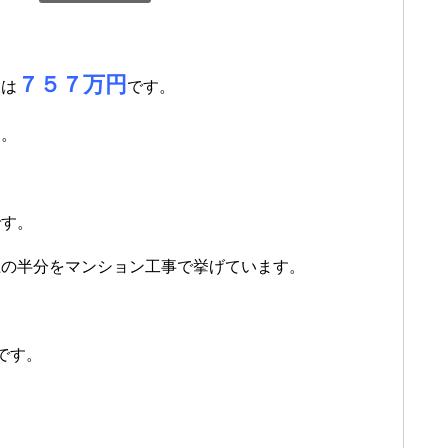
７５７万円
収は
です。
す。
です。
上の半分をマンション工事で挙げています。
です。