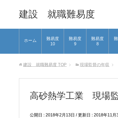
建設 就職難易度
難易度
難易度
難易度
難
ホーム
10
9
8
建設 就職難易度
TOP
現場監督の年収
高砂熱学工業 現場
公開日 :
2018年2月13日
/ 更新日 :
2018年11月