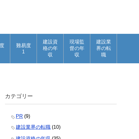
建設資
現場監
建設業
度
難易度
格の年
督の年
界の転
1
収
収
職
カテゴリー
PR
(9)
建設業界の転職
(10)
建設資格の年収
(35)