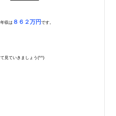
８６２万円
均年収は
です。
見ていきましょう(^^)