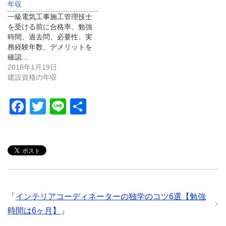
年収
一級電気工事施工管理技士
を受ける前に合格率、勉強
時間、過去問、必要性、実
務経験年数、デメリットを
確認…
2018年1月19日
建設資格の年収
F
T
Li
共
a
wi
n
有
c
tt
e
e
er
b
o
「
インテリアコーディネーターの独学のコツ6選【勉強
o
時間は6ヶ月】
」
k