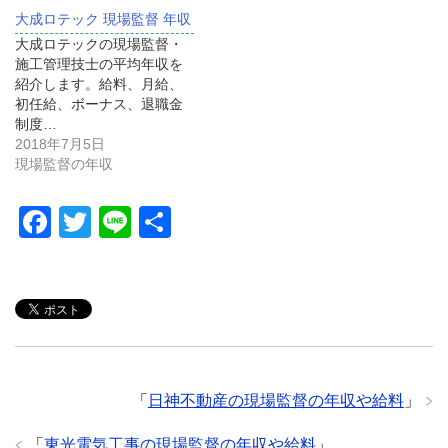
大成ロテック 現場監督 年収
大成ロテックの現場監督・
施工管理技士の平均年収を
紹介します。給料、月給、
初任給、ボーナス、退職金
制度…
2018年7月5日
現場監督の年収
F
T
Li
共
a
wi
n
有
c
tt
e
e
er
b
o
「
日神不動産の現場監督の年収や給料
」
o
k
「
東光電気工事の現場監督の年収や給料
」