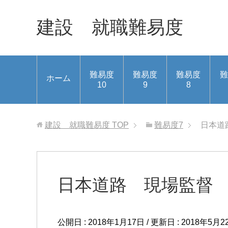
建設 就職難易度
難易度
難易度
難易度
難
ホーム
10
9
8
建設 就職難易度
TOP
難易度7
日本道
日本道路 現場監督
公開日 :
2018年1月17日
/ 更新日 :
2018年5月2