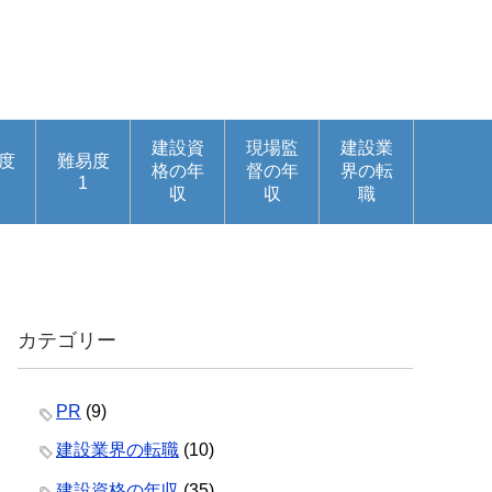
建設資
現場監
建設業
度
難易度
格の年
督の年
界の転
1
収
収
職
カテゴリー
PR
(9)
建設業界の転職
(10)
建設資格の年収
(35)