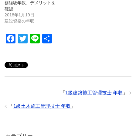
務経験年数、デメリットを
確認…
2018年1月19日
建設資格の年収
F
T
Li
共
a
wi
n
有
c
tt
e
e
er
b
o
「
1級建築施工管理技士 年収
」
o
k
「
1級土木施工管理技士 年収
」