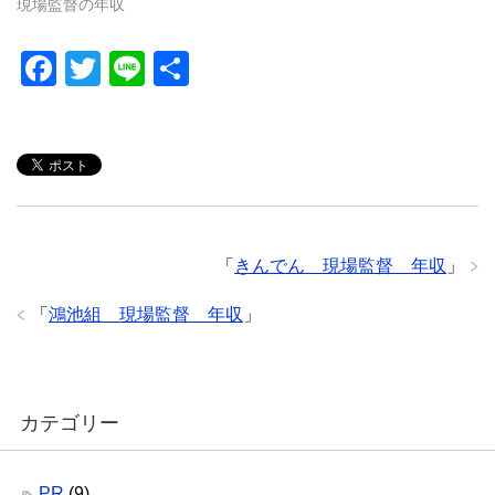
現場監督の年収
F
T
Li
共
a
wi
n
有
c
tt
e
e
er
b
o
「
きんでん 現場監督 年収
」
o
k
「
鴻池組 現場監督 年収
」
カテゴリー
PR
(9)