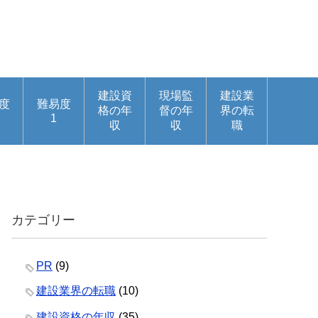
建設資
現場監
建設業
度
難易度
格の年
督の年
界の転
1
収
収
職
カテゴリー
PR
(9)
建設業界の転職
(10)
建設資格の年収
(35)