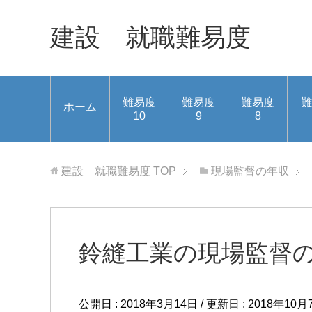
建設 就職難易度
難易度
難易度
難易度
難
ホーム
10
9
8
建設 就職難易度
TOP
現場監督の年収
鈴縫工業の現場監督
公開日 :
2018年3月14日
/ 更新日 :
2018年10月