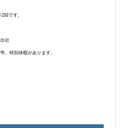
。
年2回です。
み出社
慶弔、特別休暇があります。