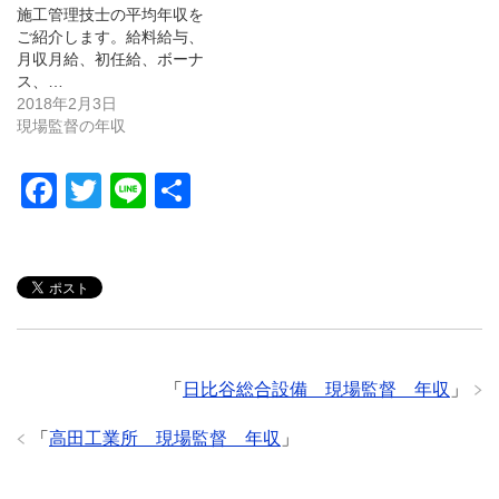
施工管理技士の平均年収を
ご紹介します。給料給与、
月収月給、初任給、ボーナ
ス、…
2018年2月3日
現場監督の年収
F
T
Li
共
a
wi
n
有
c
tt
e
e
er
b
o
「
日比谷総合設備 現場監督 年収
」
o
k
「
高田工業所 現場監督 年収
」