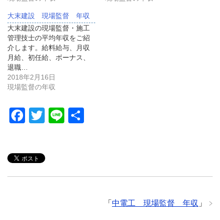
大末建設 現場監督 年収
大末建設の現場監督・施工
管理技士の平均年収をご紹
介します。給料給与、月収
月給、初任給、ボーナス、
退職…
2018年2月16日
現場監督の年収
F
T
Li
共
a
wi
n
有
c
tt
e
e
er
b
o
「
中電工 現場監督 年収
」
o