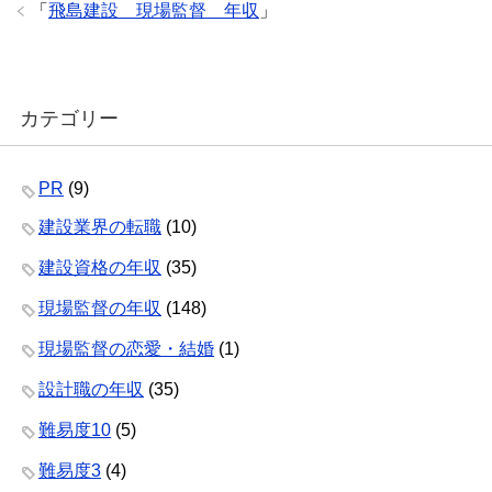
k
「
飛島建設 現場監督 年収
」
カテゴリー
PR
(9)
建設業界の転職
(10)
建設資格の年収
(35)
現場監督の年収
(148)
現場監督の恋愛・結婚
(1)
設計職の年収
(35)
難易度10
(5)
難易度3
(4)