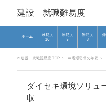
建設 就職難易度
難易度
難易度
難易度
難
ホーム
10
9
8
建設 就職難易度
TOP
現場監督の年収
ダイセキ環境ソリュ
収