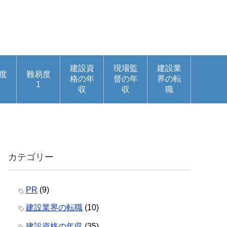
建設資
現場監
建設業
度
難易度
格の年
督の年
界の転
1
収
収
職
カテゴリー
PR
(9)
建設業界の転職
(10)
建設資格の年収
(35)