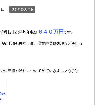
7日
現場監督の年収
６４０万円
工管理技士の平均年収は
です。
、汚染土壌処理や工事、産業廃棄物処理などを行う
の年収や給料について見ていきましょう(^^)
任給
収