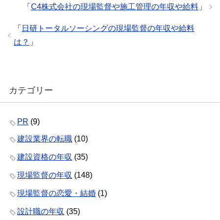
「
C4株式会社の現場監督や施工管理の年収や給料
」
o
k
「
日研トータルソーシングの現場監督の年収や給料
は？
」
カテゴリー
PR
(9)
建設業界の転職
(10)
建設資格の年収
(35)
現場監督の年収
(148)
現場監督の恋愛・結婚
(1)
設計職の年収
(35)