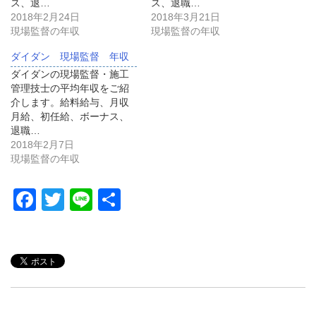
ス、退…
ス、退職…
2018年2月24日
2018年3月21日
現場監督の年収
現場監督の年収
ダイダン 現場監督 年収
ダイダンの現場監督・施工
管理技士の平均年収をご紹
介します。給料給与、月収
月給、初任給、ボーナス、
退職…
2018年2月7日
現場監督の年収
F
T
Li
共
a
wi
n
有
c
tt
e
e
er
b
o