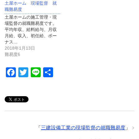
土屋ホーム 現場監督 就
職難易度
土屋ホームの施工管理・現
場監督の就職難易度です。
平均年収、給料給与、月収
月給、収入、初任給、ボー
ナス…
2018年1月13日
難易度6
F
T
Li
共
a
wi
n
有
c
tt
e
e
er
b
o
「
三建設備工業の現場監督の就職難易度
」
o