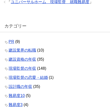
k
「
ユニバーサルホーム 現場監督 就職難易度
」
カテゴリー
PR
(9)
建設業界の転職
(10)
建設資格の年収
(35)
現場監督の年収
(148)
現場監督の恋愛・結婚
(1)
設計職の年収
(35)
難易度10
(5)
難易度3
(4)